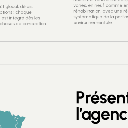
variés, en neuf comme e
t global, délais,
réhabilitation, avec une ré
ations : chaque
systématique de la perf
est intégré dès les
environnementale.
phases de conception.
Présen
l’agen